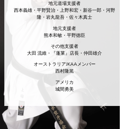
地元道場支援者
西本義雄・平野賢治・上野和宏・新谷一郎・河野
隆・岩丸龍吾・佐々木真士
地元支援者
熊本和敏・平野徳臣
その他支援者
大田 流維・『蓬莱』店長・仲田雄介
オーストラリアJKAAメンバー
西村隆篤
アメリカ
城間勇美