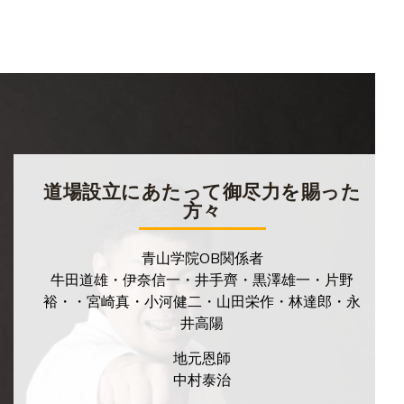
道場設立にあたって御尽力を賜った
方々
青山学院OB関係者
牛田道雄・伊奈信一・井手齊・黒澤雄一・片野
裕・・宮崎真・小河健二・山田栄作・林達郎・永
井高陽
地元恩師
中村泰治