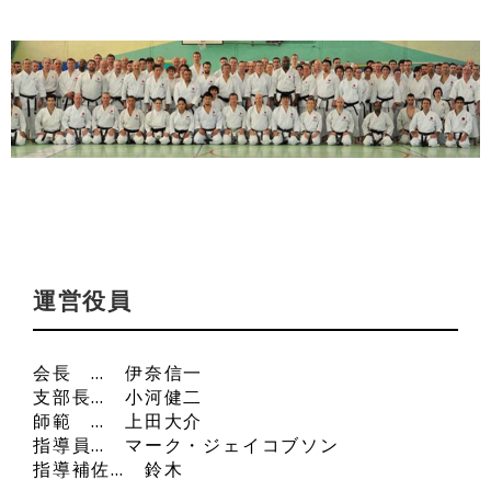
運営役員
会長 … 伊奈信一
支部長… 小河健二
師範 … 上田大介
指導員… マーク・ジェイコブソン
指導補佐… 鈴木